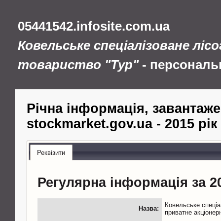
05441542.infosite.com.ua
Ковельське спеціалізоване ліс
товариство "Тур"
- персональ
Річна інформація, завантаже
stockmarket.gov.ua - 2015 рік
Реквізити
Регулярна інформація за 20
Ковельське спецiа
Назва:
приватне акцiонер