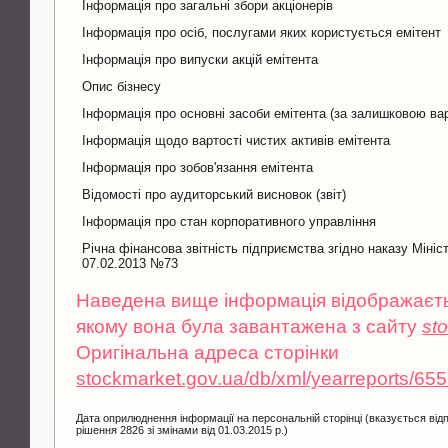
Інформація про загальні збори акціонерів
Інформація про осіб, послугами яких користується емітент
Інформація про випуски акцій емітента
Опис бізнесу
Інформація про основні засоби емітента (за залишковою ва
Інформація щодо вартості чистих активів емітента
Інформація про зобов'язання емітента
Відомості про аудиторський висновок (звіт)
Інформація про стан корпоративного управління
Річна фінансова звітність підприємства згідно наказу Мініс
07.02.2013 №73
Наведена вище інформація відображаєтьс
якому вона була завантажена з сайту
st
Оригінальна адреса сторінки
stockmarket.gov.ua/db/xml/yearreports/65
Дата оприлюднення інформації на персональній сторінці (вказується від
рішення 2826 зі змінами від 01.03.2015 р.)