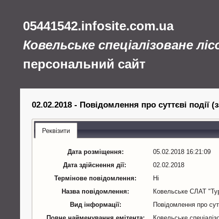
05441542.infosite.com.ua
Ковельське спеціалізоване лі
персональний сайт
02.02.2018 - Повідомлення про суттєві події (
Реквізити
Дата розміщення:
05.02.2018 16:21:09
Дата здійснення дії:
02.02.2018
Термінове повідомлення:
Ні
Назва повідомлення:
Ковельське СЛАТ "Ту
Вид інформації:
Повідомлення про сутт
Повне найменування емітента:
Ковельське спеціаліз