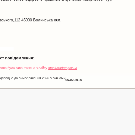
вського,112 45000 Волинська обл.
кст повідомлення:
 вона була завантажена з сайту
stockmarket.gov.ua
дповідно до вимог рішення 2826 зі змінами
05.02.2018