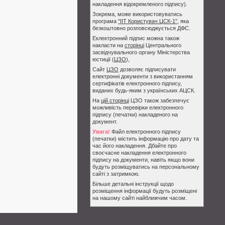
накладення відокремленого підпису).
Зокрема, може використовуватись
програма
"ІІТ Користувач ЦСК-1"
, яка
безкоштовно розповсюджується ДФС.
Еклектронний підпис можна також
накласти на
сторінці
Центрального
засвідчувального органу Міністерства
юстиції (
ЦЗО
),
Сайт
ЦЗО
дозволяє підписувати
електронні документи з використанням
сертифікатів електронного підпису,
виданих будь-яким з українських АЦСК.
На
цій сторінці
ЦЗО також забезпечує
можливість перевірки електронного
підпису (печатки) накладеного на
документ.
Увага!
Файл електронного підпису
(печатки) містить інформацію про дату та
час його накладення. Дбайте про
своєчасне накладення електронного
підпису на документи, навіть якщо вони
будуть розміщуватись на персональному
сайті з затримкою.
Більше детальні інструкції щодо
розміщення інформації будуть розміщені
на нашому сайті найближчим часом.