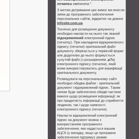
печатки
емітента
".
З метою дотримання цих вимог ми внесли
зміни до програмного забезпечення
персональних сайтів, відкритих на домені
infosite.com.ua
.
Технічно для розміщення документу
необхідно накласти на нього так званий
відокремлений
електронний підпис
(печатку). При накладенні відокремленого
підпису (печатки) оригінальний файл
документу зберігається у первісній формі
але додатково до нього формується
супутній файл (з розширенням
.p7s
)
електронного підпису (печатки), який
може використовуватись для верифікації
оригінального документу.
Розміщувати на персональному сайті
необхідно обидва файли - оригінальний
документ і відокремлений підпис. Таким
чином буде забезпечено обидві частини
вимоги щодо розміщення інформації: як
про придатність інформації до сприйняття
людиною, так і щодо наявності
електронного підпису (печатки).
Накласти відокремлений електронний
підпис на документ можна з
використанням програмного
забезпечення, яке надається вашим
АЦСК (у випадку, якщо це програмне
забезпечення підтримує режим