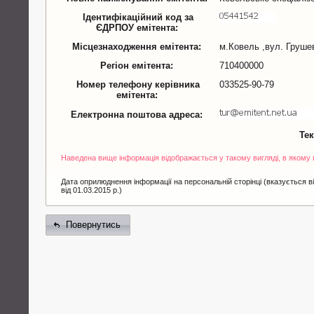
Ідентифікаційний код за
ЄДРПОУ емітента:
Місцезнаходження емітента:
м.Ковель ,вул. Груше
Регіон емітента:
710400000
Номер телефону керівника
033525-90-79
емітента:
Електронна поштова адреса:
Те
Наведена вище інформація відображається у такому вигляді, в якому
Дата оприлюднення інформації на персональній сторінці (вказується ві
від 01.03.2015 р.)
Повернутись