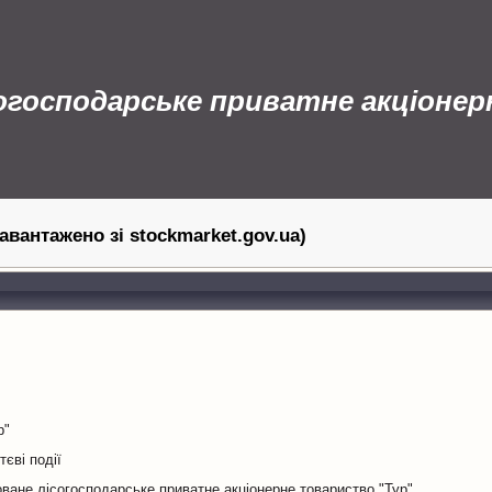
согосподарське приватне акціоне
завантажено зі stockmarket.gov.ua)
р"
єві події
оване лісогосподарське приватне акціонерне товариство "Тур"