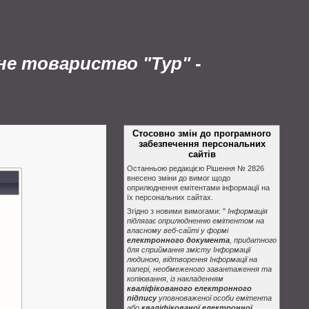
рне товариство "Тур"
-
Стосовно змін до програмного
забезпечення персональних
сайтів
Останньою редакцією Рішення № 2826
внесено зміни до вимог щодо
оприлюднення емітентами інформації на
їх персональних сайтах.
Згідно з новими вимогами: "
Інформація
підлягає оприлюдненню емітентом на
власному веб-сайті у формі
електронного документа
, придатного
для сприймання змісту Інформації
людиною, відтворення Інформації на
папері, необмеженого завантаження та
копіювання, із накладенням
кваліфікованого електронного
підпису
уповноваженої особи емітента
або
кваліфікованої електронної