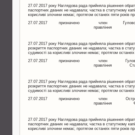
27.07.2017 року Наглядова рада прийняла рішеннея обрат
паспортних дваних не надавала; частка в статутному капі
корисливі злочини немає; протягом останеіх пяти років 
27.07.2017
призначено
член
Гуловс
правління
27.07.2017 року Наглядова рада прийняла рішеннея обрат
розкриття паспортних дваних не надавала; частка в стату
судимості за корисливі злочини немає; протягом останеі
27.07.2017
призначено
член
Гуло
правління
Ст
27.07.2017 року Наглядова рада прийняла рішеннея обрат
розкриття паспортних дваних не надавала; частка в стату
судимості за корисливі злочини немає; протягом останеі
27.07.2017
призначено
член
Остр
правління
27.07.2017 року Наглядова рада прийняла рішеннея обрат
паспортних дваних не надавала; частка в статутному капі
корисливі злочини немає; протягом останеіх пяти років 