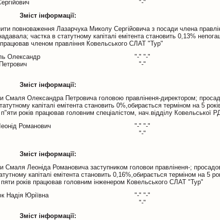
Сергійович
"-"
Зміст інформації:
нити повноваження Лазарчука Миколу Сергійовича з посади члена правлі
надавала; частка в статутному капіталі емітента становить 0,13% непога
в працював членом правління Ковельського СЛАТ "Тур"
ль Олександр
"-" "-"
Петрович
"-"
Зміст інформації:
ти Смаля Олександра Петровича головою правліненя-директором; просад
татутному капіталі емітента становить 0%,обирається терміном на 5 рокі
 п"яти років працював головним спеціалістом, нач.відділу Ковельської Р
еонід Романович
"-" "-"
"-"
Зміст інформації:
ти Смаля Леоніда Романовича заступником головои правліненя-; просадо
атутному капіталі емітента становить 0,16%,обирається терміном на 5 ро
х пяти років працював головним інженером Ковельського СЛАТ "Тур"
к Надія Юріївна
"-" "-"
"-"
Зміст інформації: