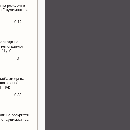
 на розкуриття
ної судимості за
0.12
а згоди на
; непогашеної
 "Тур"
0
соба згоди на
епогашеної
Т "Тур"
0.33
оди на розкриття
ної судимості за