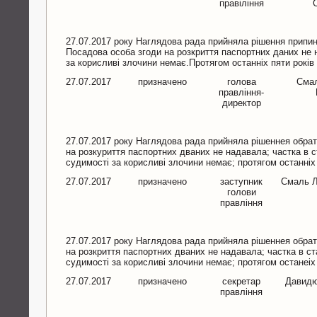
правіління
27.07.2017 року Наглядова рада прийняла рішення припи
Посадова особа згоди на розкриття паспортних даних не 
за корисливі злочини немає.Протягом останніх пяти рокі
27.07.2017
призначено
голова
Сма
правління-
директор
27.07.2017 року Наглядова рада прийняла рішеннея обра
на розкуриття паспортних дваних не надавала; частка в с
судимості за корисливі злочини немає; протягом останніх
27.07.2017
призначено
заступник
Смаль Л
голови
правління
27.07.2017 року Наглядова рада прийняла рішеннея обра
на розкриття паспортних дваних не надавала; частка в ст
судимості за корисливі злочини немає; протягом останеі
27.07.2017
призначено
секретар
Давидю
правління