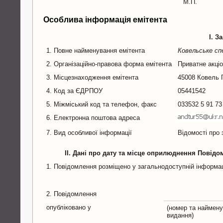
М.П.
Особлива інформація емітента
I. З
1. Повне найменування емітента
Ковельське сп
2. Організаційно-правова форма емітента
Приватне акці
3. Місцезнаходження емітента
45008 Ковель 
4. Код за ЄДРПОУ
05441542
5. Міжміський код та телефон, факс
033532 5 91 73
6. Електронна поштова адреса
7. Вид особливої інформації
Відомості про 
II. Дані про дату та місце оприлюднення Повід
1. Повідомлення розміщено у загальнодоступній інформаці
2. Повідомлення
опубліковано у
(номер та наймену
видання)