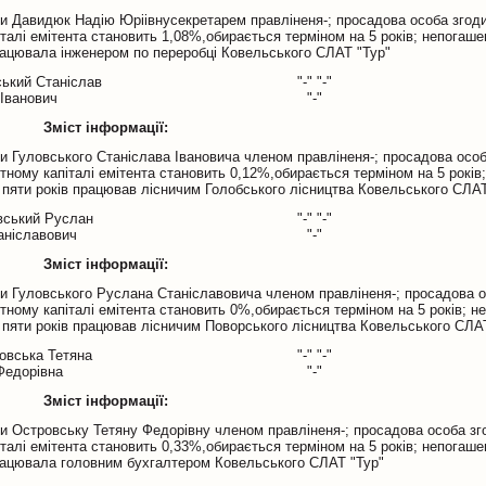
и Давидюк Надію Юріівнусекретарем правліненя-; просадова особа згоди
талі емітента становить 1,08%,обирається терміном на 5 років; непогаше
працювала інженером по переробці Ковельського СЛАТ "Тур"
ький Станіслав
"-" "-"
Іванович
"-"
Зміст інформації:
и Гуловського Станіслава Івановича членом правліненя-; просадова особ
тному капіталі емітента становить 0,12%,обирається терміном на 5 років
х пяти років працював лісничим Голобського лісництва Ковельського СЛАТ
вський Руслан
"-" "-"
аніславович
"-"
Зміст інформації:
и Гуловського Руслана Станіславовича членом правліненя-; просадова о
тному капіталі емітента становить 0%,обирається терміном на 5 років; н
х пяти років працював лісничим Поворського лісництва Ковельського СЛА
овська Тетяна
"-" "-"
Федорівна
"-"
Зміст інформації:
и Островську Тетяну Федорівну членом правліненя-; просадова особа зг
талі емітента становить 0,33%,обирається терміном на 5 років; непогаше
працювала головним бухгалтером Ковельського СЛАТ "Тур"