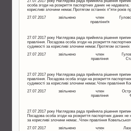
27.07.2017 року Наглядова рада прийняла рішення припи
особа згоди на розкриття паспортних даних не надавала; 
корисливі злочини немає.Протягом останніх п"яти років 
27.07.2017
звільнено
член
Гуловс
правліннґя
27.07.2017 року Наглядова рада прийняла рішення припин
правління. Посадова особа згоди на розкриття паспортних
судимості за корисливі злочини немає.Протягом останніх
27.07.2017
звільнено
член
Гуло
правління
Ст
27.07.2017 року Наглядова рада прийняла рішення припи
правління. Посадова особа згоди на розкриття паспортних
судимості за корисливі злочини немає.Член правління Ко
27.07.2017
звільнено
член
Остр
правління
27.07.2017 року Наглядова рада прийняла рішення припи
Посадова особа згоди на розкриття паспортних даних не 
за корисливі злочини немає..Член правління Ковельського
27.07.2017
звільнено
член
Лаз