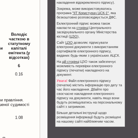
накладення відокремленого підпису).
Зокрема, може використовуватись
програма
"ІІТ Користувач ЦСК-1"
, яка
безкоштовно розповсюджується ДФС.
Еклектронний підпис можна також
накласти на
сторінці
Центрального
засвідчувального органу Міністерства
Володіє
юстиції (
ЦЗО
),
часткою в
Сайт
ЦЗО
дозволяє підписувати
статутному
електронні документи з використанням
би
капіталі
сертифікатів електронного підпису,
емітента (у
виданих будь-яким з українських АЦСК.
відсотках)
На
цій сторінці
ЦЗО також забезпечує
6
можливість перевірки електронного
підпису (печатки) накладеного на
0.16
документ.
Увага!
Файл електронного підпису
(печатки) містить інформацію про дату та
час його накладення. Дбайте про
своєчасне накладення електронного
підпису на документи, навіть якщо вони
и правління.
будуть розміщуватись на персональному
шеної судимості
сайті з затримкою.
Більше детальні інструкції щодо
1.08
розміщення інформації будуть розміщені
на нашому сайті найближчим часом.