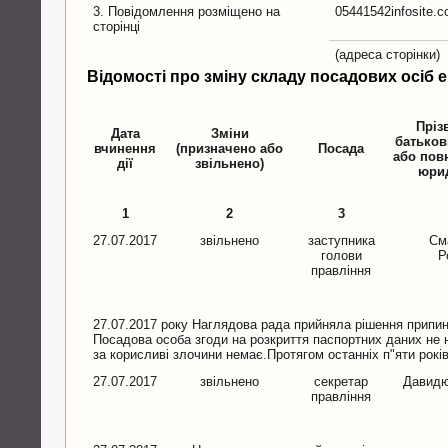
3. Повідомлення розміщено на
05441542infosite.
сторінці
(адреса сторінки)
Відомості про зміну складу посадових осіб 
Пріз
Дата
Зміни
батьков
вчинення
(призначено або
Посада
або пов
дії
звільнено)
юрид
1
2
3
27.07.2017
звільнено
заступника
См
голови
Р
правління
27.07.2017 року Наглядова рада прийняла рішення припи
Посадова особа згоди на розкриття паспортних даних не 
за корисливі злочини немає.Протягом останніх п"яти рок
27.07.2017
звільнено
секретар
Давидю
правління