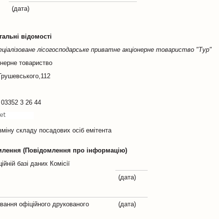
(дата)
агальні відомості
еціалізоване лісогосподарське приватне акціонерне товариство "Тур"
онерне товариство
Грушевського,112
 03352 3 26 44
зміну складу посадових осіб емітента
омлення (Повідомлення про інформацію)
йній базі даних Комісії
(дата)
вання офіційного друкованого
(дата)