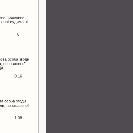
ння правління.
шеної судимості
0
ова особа згоди
в; непогашеної
ДА.
0.16
ва особа згоди
ків; непогашеної
1.08