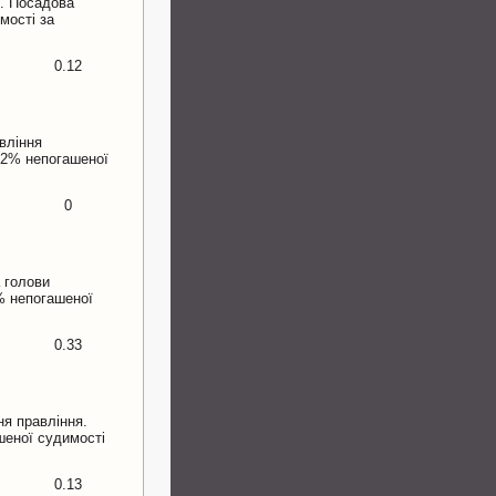
я. Посадова
мості за
0.12
вління
,12% непогашеної
0
 голови
 % непогашеної
0.33
ня правління.
шеної судимості
0.13