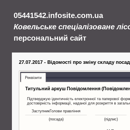
05441542.infosite.com.ua
Ковельське спеціалізоване лі
персональний сайт
27.07.2017 - Відомості про зміну складу посад
Реквізити
Титульний аркуш Повідомлення (Повідомле
Підтверджую ідентичність електронної та паперової форм 
достовірність інформації, наданої для розкриття в загаль
ЗаступникГолови правління
(посада)
(підпис)