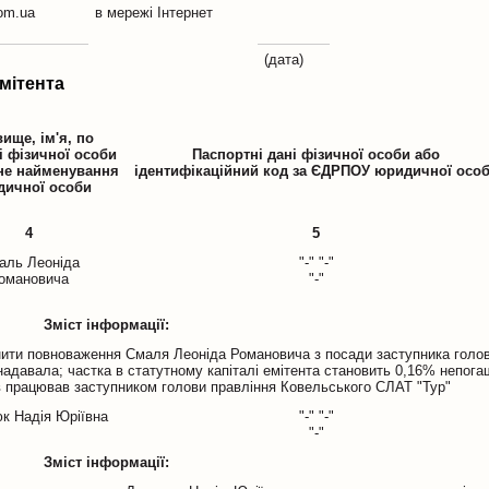
com.ua
в мережі Інтернет
(дата)
емітента
вище, ім'я, по
і фізичної особи
Паспортні дані фізичної особи або
не найменування
ідентифікаційний код за ЄДРПОУ юридичної осо
ичної особи
4
5
аль Леоніда
"-" "-"
омановича
"-"
Зміст інформації:
нити повноваження Смаля Леоніда Романовича з посади заступника голов
надавала; частка в статутному капіталі емітента становить 0,16% непога
ів працював заступником голови правління Ковельського СЛАТ "Тур"
к Надія Юріївна
"-" "-"
"-"
Зміст інформації: