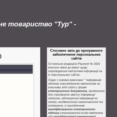
рне товариство "Тур"
-
Стосовно змін до програмного
забезпечення персональних
)
сайтів
Останньою редакцією Рішення № 2826
внесено зміни до вимог щодо
оприлюднення емітентами інформації на
їх персональних сайтах.
Згідно з новими вимогами: "
Інформація
підлягає оприлюдненню емітентом на
власному веб-сайті у формі
електронного документа
, придатного
для сприймання змісту Інформації
людиною, відтворення Інформації на
папері, необмеженого завантаження та
копіювання, із накладенням
кваліфікованого електронного
підпису
уповноваженої особи емітента
або
кваліфікованої електронної