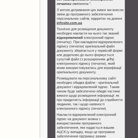
печатки
емітента
".
З метою дотримання цих вимог ми внесли
зміни до програмного забезпечення
персональних сайтів, відкритих на домені
infosite.com.ua
.
Технічно для розміщення документу
необхідно накласти на нього так званий
відокремлений
електронний підпис
(печатку). При накладенні відокремленого
підпису (печатки) оригінальний файл
документу зберігається у первісній формі
але додатково до нього формується
супутній файл (з розширенням
.p7s
)
електронного підпису (печатки), який
може використовуватись для верифікації
оригінального документу.
Розміщувати на персональному сайті
необхідно обидва файли - оригінальний
документ і відокремлений підпис. Таким
чином буде забезпечено обидві частини
вимоги щодо розміщення інформації: як
про придатність інформації до сприйняття
людиною, так і щодо наявності
електронного підпису (печатки).
Накласти відокремлений електронний
підпис на документ можна з
використанням програмного
забезпечення, яке надається вашим
АЦСК (у випадку, якщо це програмне
забезпечення підтримує режим