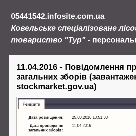
05441542.infosite.com.ua
Ковельське спеціалізоване ліс
товариство "Тур"
- персональ
11.04.2016 - Повідомлення п
загальних зборів (завантажен
stockmarket.gov.ua)
Реквізити
Дата розміщення:
25.03.2016 10:51:30
Дата проведення
11.04.2016
загальних зборів: