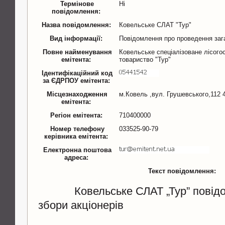
Термінове
Ні
повідомлення:
Назва повідомлення:
Ковельське СЛАТ "Тур"
Вид інформації:
Повідомлення про проведення заг
Повне найменування
Ковельське спеціалізоване лісого
емітента:
товариство "Тур"
Ідентифікаційний код
за ЄДРПОУ емітента:
Місцезнаходження
м.Ковель ,вул. Грушевського,112 
емітента:
Регіон емітента:
710400000
Номер телефону
033525-90-79
керівника емітента:
Електронна поштова
адреса:
Текст повідомлення:
Ковельське СЛАТ „Тур” повідом
збори акціонерів