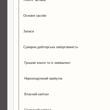
Основні засоби
Запаси
Сумарна дебіторська заборгованість
Грошові кошти та їх еквівалент
Нерозподілений прибуток
Власний капітал
Статутний капітал