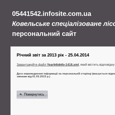
05441542.infosite.com.ua
Ковельське спеціалізоване лі
персональний сайт
Річний звіт за 2013 рік - 25.04.2014
Завантажуйте файл
YearInfoInfo-1416.xml
, який містить відповідн
Дата оприлюднення інформації на персональній сторінці (вказується відпо
змінами від 01.03.2015 р.)
Повернутись