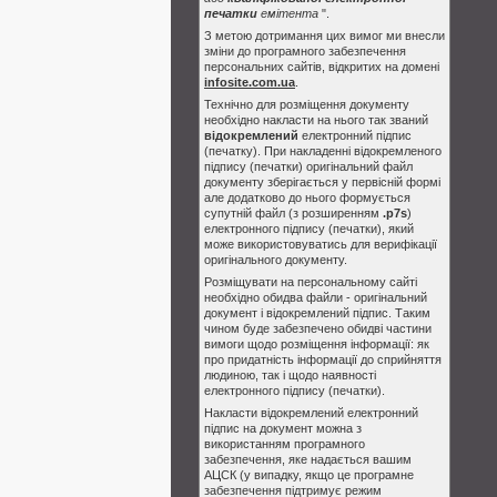
печатки
емітента
".
З метою дотримання цих вимог ми внесли
зміни до програмного забезпечення
персональних сайтів, відкритих на домені
infosite.com.ua
.
Технічно для розміщення документу
необхідно накласти на нього так званий
відокремлений
електронний підпис
(печатку). При накладенні відокремленого
підпису (печатки) оригінальний файл
документу зберігається у первісній формі
але додатково до нього формується
супутній файл (з розширенням
.p7s
)
електронного підпису (печатки), який
може використовуватись для верифікації
оригінального документу.
Розміщувати на персональному сайті
необхідно обидва файли - оригінальний
документ і відокремлений підпис. Таким
чином буде забезпечено обидві частини
вимоги щодо розміщення інформації: як
про придатність інформації до сприйняття
людиною, так і щодо наявності
електронного підпису (печатки).
Накласти відокремлений електронний
підпис на документ можна з
використанням програмного
забезпечення, яке надається вашим
АЦСК (у випадку, якщо це програмне
забезпечення підтримує режим