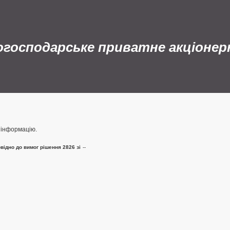
согосподарське приватне акціоне
у інформацію.
відно до вимог рішення 2826 зі
--