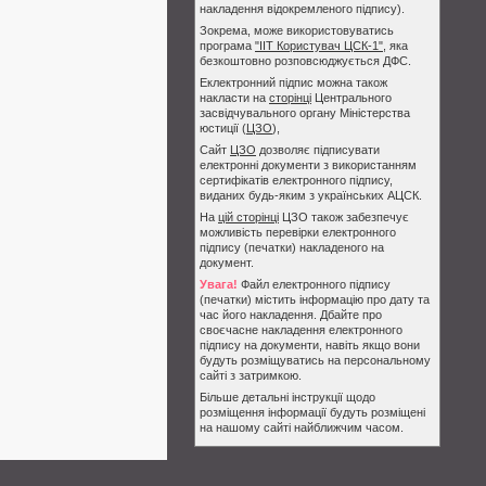
накладення відокремленого підпису).
Зокрема, може використовуватись
програма
"ІІТ Користувач ЦСК-1"
, яка
безкоштовно розповсюджується ДФС.
Еклектронний підпис можна також
накласти на
сторінці
Центрального
засвідчувального органу Міністерства
юстиції (
ЦЗО
),
Сайт
ЦЗО
дозволяє підписувати
електронні документи з використанням
сертифікатів електронного підпису,
виданих будь-яким з українських АЦСК.
На
цій сторінці
ЦЗО також забезпечує
можливість перевірки електронного
підпису (печатки) накладеного на
документ.
Увага!
Файл електронного підпису
(печатки) містить інформацію про дату та
час його накладення. Дбайте про
своєчасне накладення електронного
підпису на документи, навіть якщо вони
будуть розміщуватись на персональному
сайті з затримкою.
Більше детальні інструкції щодо
розміщення інформації будуть розміщені
на нашому сайті найближчим часом.