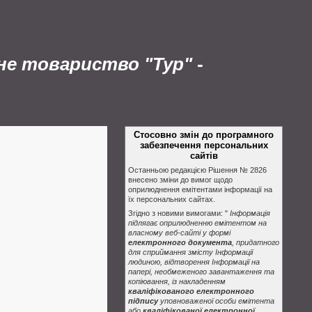
рне товариство "Тур"
-
Стосовно змін до програмного
забезпечення персональних
сайтів
Останньою редакцією Рішення № 2826
внесено зміни до вимог щодо
оприлюднення емітентами інформації на
їх персональних сайтах.
Згідно з новими вимогами: "
Інформація
підлягає оприлюдненню емітентом на
власному веб-сайті у формі
електронного документа
, придатного
для сприймання змісту Інформації
людиною, відтворення Інформації на
папері, необмеженого завантаження та
копіювання, із накладенням
кваліфікованого електронного
підпису
уповноваженої особи емітента
або
кваліфікованої електронної