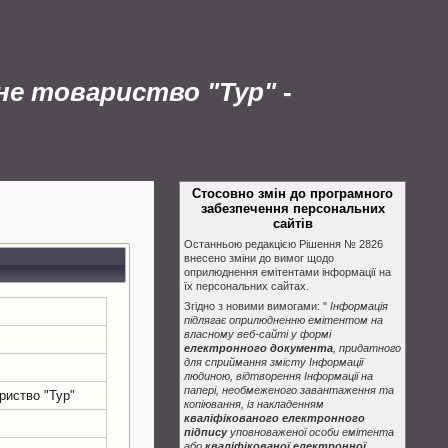
рне товариство "Тур"
-
Стосовно змін до програмного
забезпечення персональних
сайтів
Останньою редакцією Рішення № 2826
внесено зміни до вимог щодо
оприлюднення емітентами інформації на
їх персональних сайтах.
Згідно з новими вимогами: "
Інформація
підлягає оприлюдненню емітентом на
власному веб-сайті у формі
електронного документа
, придатного
для сприймання змісту Інформації
людиною, відтворення Інформації на
папері, необмеженого завантаження та
риство "Тур"
копіювання, із накладенням
кваліфікованого електронного
підпису
уповноваженої особи емітента
або
кваліфікованої електронної