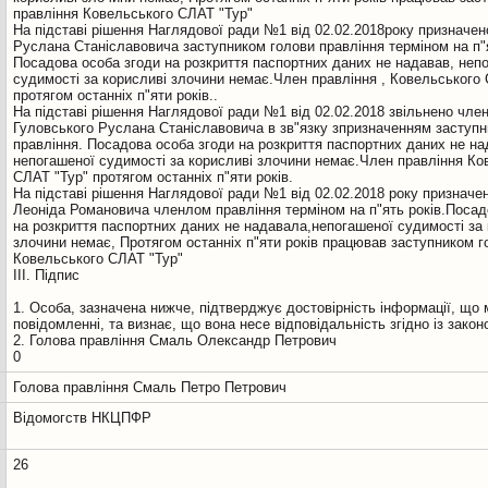
правління Ковельського СЛАТ "Тур"
На підставі рішення Наглядової ради №1 від 02.02.2018року призначен
Руслана Станіславовича заступником голови правління терміном на п"я
Посадова особа згоди на розкриття паспортних даних не надавав, неп
судимості за корисливі злочини немає.Член правління , Ковельського
протягом останніх п"яти років..
На підставі рішення Наглядової ради №1 від 02.02.2018 звільнено чле
Гуловського Руслана Станіславовича в зв"язку зпризначенням заступ
правління. Посадова особа згоди на розкриття паспортних даних не на
непогашеної судимості за корисливі злочини немає.Член правління Ко
СЛАТ "Тур" протягом останніх п"яти років.
На підставі рішення Наглядової ради №1 від 02.02.2018 року признач
Леоніда Романовича членлом правління терміном на п"ять років.Посад
на розкриття паспортних даних не надавала,непогашеної судимості за 
злочини немає, Протягом останніх п"яти років працював заступником г
Ковельського СЛАТ "Тур"
III. Підпис
1. Особа, зазначена нижче, підтверджує достовірність інформації, що 
повідомленні, та визнає, що вона несе відповідальність згідно із зако
2. Голова правління Смаль Олександр Петрович
Голова правління Смаль Петро Петрович
Відомогств НКЦПФР
26