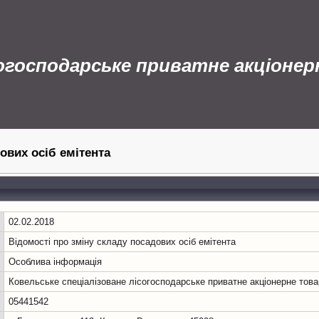
согосподарське приватне акціоне
дових осіб емітента
02.02.2018
Відомості про зміну складу посадових осіб емітента
Особлива інформація
Ковельське спеціалізоване лісогосподарське приватне акціонерне това
05441542