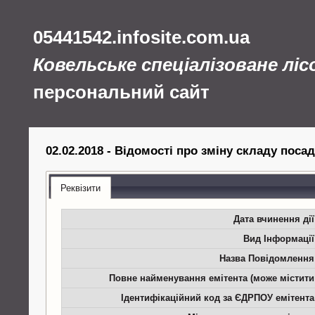
05441542.infosite.com.ua
Ковельське спеціалізоване лі
персональний сайт
02.02.2018 - Відомості про зміну складу поса
Реквізити
Дата вчинення дії
Вид Інформації
Назва Повідомлення
Повне найменування емітента (може містити
Ідентифікаційний код за ЄДРПОУ емітента