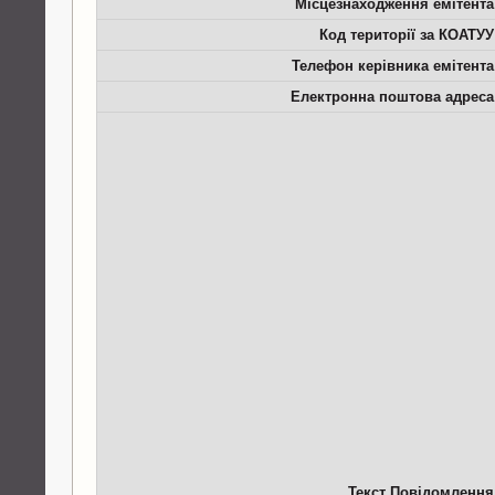
Місцезнаходження емітента
Код території за КОАТУУ
Телефон керівника емітента
Електронна поштова адреса
Текст Повідомлення