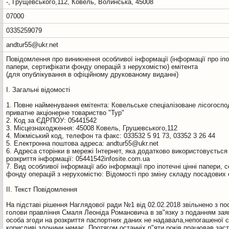
-, Грущевського,112, Ковель, Волинська, 45008
07000
0335259079
andtur55@ukr.net
Повідомлення про виникнення особливої інформації (інформації про іпот
папери, сертифікати фонду операцій з нерухомістю) емітента
(для опублікування в офіційному друкованому виданні)
І. Загальні відомості
1. Повне найменування емітента: Ковельське спеціалізоване лісогосп
приватне акціонерне товариство "Тур"
2. Код за ЄДРПОУ: 05441542
3. Місцезнаходження: 45008 Ковель, Грушевського,112
4. Міжміський код, телефон та факс: 033532 5 91 73, 03352 3 26 44
5. Електронна поштова адреса: andtur55@ukr.net
6. Адреса сторінки в мережі Інтернет, яка додатково використовується
розкриття інформації: 05441542infosite.com.ua
7. Вид особливої інформації або інформації про іпотечні цінні папери, 
фонду операцій з нерухомістю: Відомості про зміну складу посадових 
ІІ. Текст Повідомлення
На підставі рішення Наглядової ради №1 від 02.02.2018 звільнено з по
голови правління Смаля Леоніда Романовича в зв"язку з поданням зая
особа згоди на розкриття паспортних даних не надавала,непогашеної с
корисливі злочини немає, Протягом останніх п"яти років працював зас