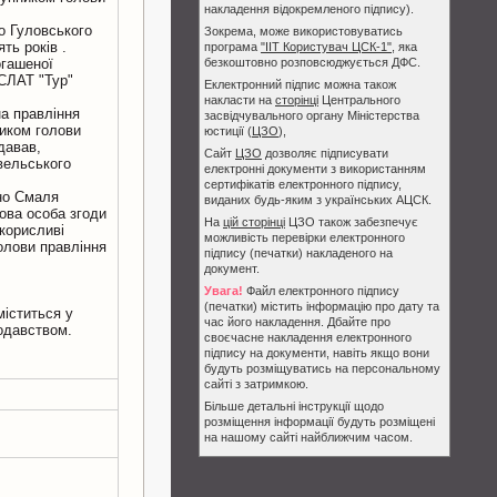
накладення відокремленого підпису).
о Гуловського
Зокрема, може використовуватись
ть років .
програма
"ІІТ Користувач ЦСК-1"
, яка
огашеної
безкоштовно розповсюджується ДФС.
 СЛАТ "Тур"
Еклектронний підпис можна також
накласти на
сторінці
Центрального
на правління
засвідчувального органу Міністерства
ником голови
юстиції (
ЦЗО
),
давав,
Сайт
ЦЗО
дозволяє підписувати
вельського
електронні документи з використанням
сертифікатів електронного підпису,
ено Смаля
виданих будь-яким з українських АЦСК.
ова особа згоди
На
цій сторінці
ЦЗО також забезпечує
корисливі
можливість перевірки електронного
олови правління
підпису (печатки) накладеного на
документ.
Увага!
Файл електронного підпису
(печатки) містить інформацію про дату та
міститься у
час його накладення. Дбайте про
нодавством.
своєчасне накладення електронного
підпису на документи, навіть якщо вони
будуть розміщуватись на персональному
сайті з затримкою.
Більше детальні інструкції щодо
розміщення інформації будуть розміщені
на нашому сайті найближчим часом.