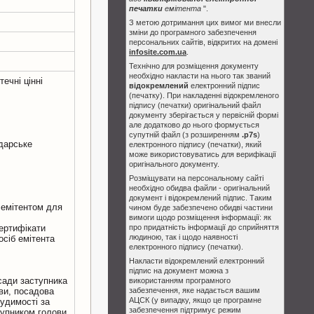
печатки
емітента
".
З метою дотримання цих вимог ми внесли
зміни до програмного забезпечення
персональних сайтів, відкритих на домені
infosite.com.ua
.
Технічно для розміщення документу
необхідно накласти на нього так званий
ечні цінні
відокремлений
електронний підпис
(печатку). При накладенні відокремленого
підпису (печатки) оригінальний файл
документу зберігається у первісній формі
але додатково до нього формується
супутній файл (з розширенням
.p7s
)
одарське
електронного підпису (печатки), який
може використовуватись для верифікації
оригінального документу.
Розміщувати на персональному сайті
необхідно обидва файли - оригінальний
документ і відокремлений підпис. Таким
 емітентом для
чином буде забезпечено обидві частини
вимоги щодо розміщення інформації: як
сертифікати
про придатність інформації до сприйняття
людиною, так і щодо наявності
осіб емітента
електронного підпису (печатки).
Накласти відокремлений електронний
підпис на документ можна з
сади заступника
використанням програмного
ви, посадова
забезпечення, яке надається вашим
АЦСК (у випадку, якщо це програмне
удимості за
забезпечення підтримує режим
тупником голови