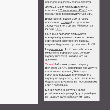
накладення відокремленого підпису).
Зокрема, може використовуватись
програма
"ІІТ Користувач ЦСК-1"
, яка
безкоштовно розповсюджується ДФС.
Еклектронний підпис можна також
накласти на
сторінці
Центрального
засвідчувального органу Міністерства
юстиції (
ЦЗО
),
Сайт
ЦЗО
дозволяє підписувати
електронні документи з використанням
сертифікатів електронного підпису,
виданих будь-яким з українських АЦСК.
На
цій сторінці
ЦЗО також забезпечує
можливість перевірки електронного
підпису (печатки) накладеного на
документ.
Увага!
Файл електронного підпису
(печатки) містить інформацію про дату та
час його накладення. Дбайте про
своєчасне накладення електронного
підпису на документи, навіть якщо вони
будуть розміщуватись на персональному
сайті з затримкою.
Більше детальні інструкції щодо
розміщення інформації будуть розміщені
на нашому сайті найближчим часом.