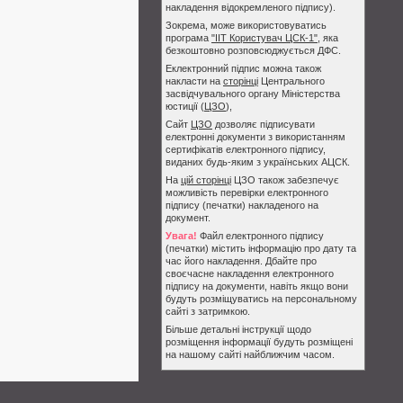
накладення відокремленого підпису).
Зокрема, може використовуватись
програма
"ІІТ Користувач ЦСК-1"
, яка
безкоштовно розповсюджується ДФС.
Еклектронний підпис можна також
накласти на
сторінці
Центрального
засвідчувального органу Міністерства
юстиції (
ЦЗО
),
Сайт
ЦЗО
дозволяє підписувати
електронні документи з використанням
сертифікатів електронного підпису,
виданих будь-яким з українських АЦСК.
На
цій сторінці
ЦЗО також забезпечує
можливість перевірки електронного
підпису (печатки) накладеного на
документ.
Увага!
Файл електронного підпису
(печатки) містить інформацію про дату та
час його накладення. Дбайте про
своєчасне накладення електронного
підпису на документи, навіть якщо вони
будуть розміщуватись на персональному
сайті з затримкою.
Більше детальні інструкції щодо
розміщення інформації будуть розміщені
на нашому сайті найближчим часом.