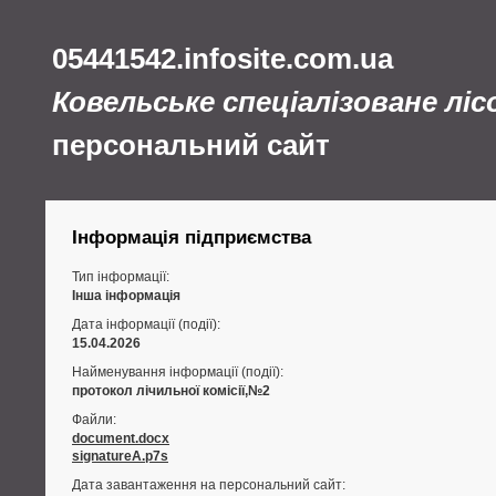
05441542.infosite.com.ua
Ковельське спеціалізоване лі
персональний сайт
Інформація підприємства
Тип інформації:
Інша інформація
Дата інформації (події):
15.04.2026
Найменування інформації (події):
протокол лічильної комісії,№2
Файли:
document.docx
signatureA.p7s
Дата завантаження на персональний сайт: