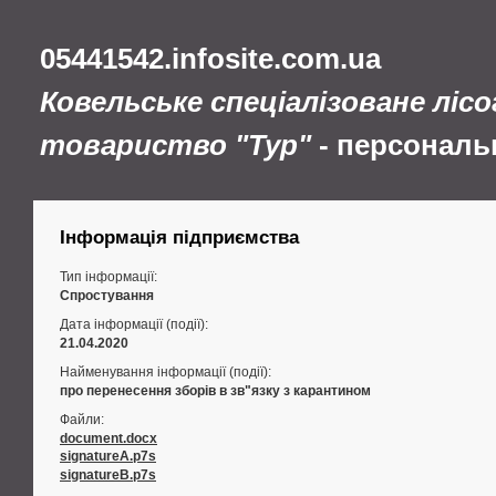
05441542.infosite.com.ua
Ковельське спеціалізоване ліс
товариство "Тур"
- персональ
Інформація підприємства
Тип інформації:
Спростування
Дата інформації (події):
21.04.2020
Найменування інформації (події):
про перенесення зборів в зв"язку з карантином
Файли:
document.docx
signatureA.p7s
signatureB.p7s