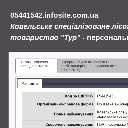
05441542.infosite.com.ua
Ковельське спеціалізоване ліс
товариство "Тур"
- персональ
Загальні відомості
Інформація для акціонерів та
про підприємство
стейкхолдерів (оприлюднена після
07.03.2019)
Реквізити
Код за ЄДРПОУ
05441542
Організаційно-правова форма
Приватне акціоне
Ковельське спеці
Повне найменування
акціонерне товар
Скорочене найменування
ПрАТ Ковельске 