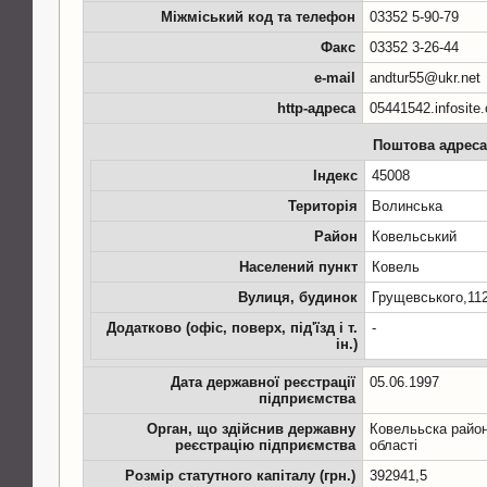
Міжміський код та телефон
03352 5-90-79
Факс
03352 3-26-44
e-mail
andtur55@ukr.net
http-адреса
05441542.infosite
Поштова адреса
Індекс
45008
Територія
Волинська
Район
Ковельський
Населений пункт
Ковель
Вулиця, будинок
Грущевського,11
Додатково (офіс, поверх, під'їзд і т.
-
ін.)
Дата державної реєстрації
05.06.1997
підприємства
Орган, що здійснив державну
Ковелььска район
реєстрацію підприємства
області
Розмір статутного капіталу (грн.)
392941,5